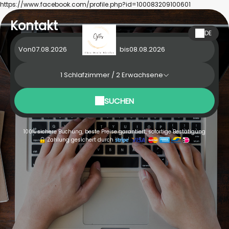
https://www.facebook.com/profile.php?id=100083209100601
Kontakt
DE
Von
bis
1
Schlafzimmer /
2
Erwachsene
SUCHEN
100% sichere Buchung, beste Preise garantiert, sofortige Bestätigung
Zahlung gesichert durch